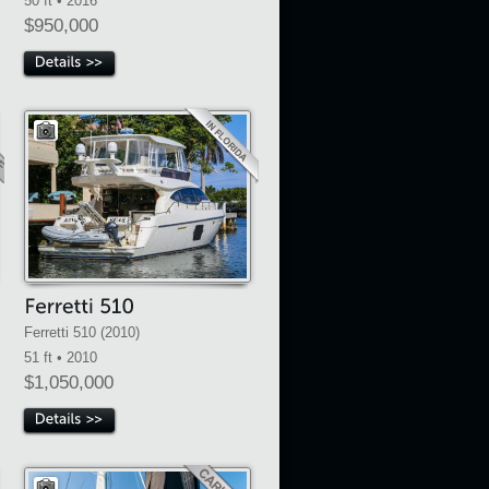
50 ft • 2016
$950,000
Ferretti 510 (2010)
51 ft • 2010
$1,050,000