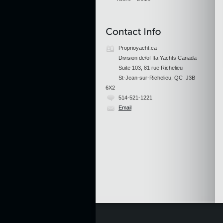
Proprioyacht.ca
Division de/of Ita Yachts Canada
Suite 103, 81 rue Richelieu
St-Jean-sur-Richelieu, QC J3B
6X2
514-521-1221
Email