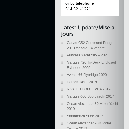
or by telephone
514 521-1221
Carver C52 Command Bridge
2018 for sale – a vendre
Princess Yacht Y85 – 2021
Marquis 720 Tri-Deck Enclosed
Flybridge 2009
Azimut 66 Flybridge 2020
Damen 149 – 2019
RIVA 110 DOLCE VITA 2019
Marquis 660 Sport Yacht 2017
Ocean Alexander 80 Motor Yacht
2019
Sanlorenzo SL86 2017
Ocean Alexander 90R Motor
Yacht – 2019