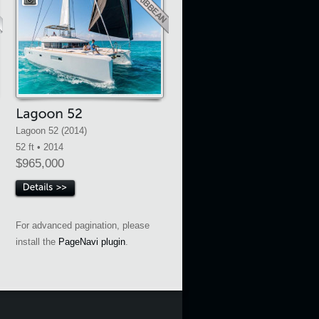
Lagoon 52 (2014)
52 ft • 2014
$965,000
For advanced pagination, please
install the
PageNavi plugin
.