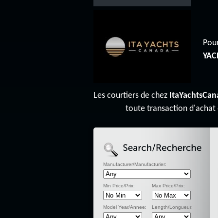
Pour
YAC
Les courtiers de chez
ItaYachtsCan
toute transaction d'achat
Manufacturer/Manufacturier:
Min Price/Prix:
Max Price/Prix:
Model Year/Annee:
Length/Longueur: