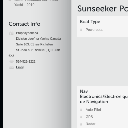
Yacht – 2019
Powerboat
Proprioyacht.ca
Division de/of Ita Yachts Canada
Suite 103, 81 rue Richelieu
St-Jean-sur-Richelieu, QC J3B
6X2
514-521-1221
Email
Auto-Pilot
GPS
Radar