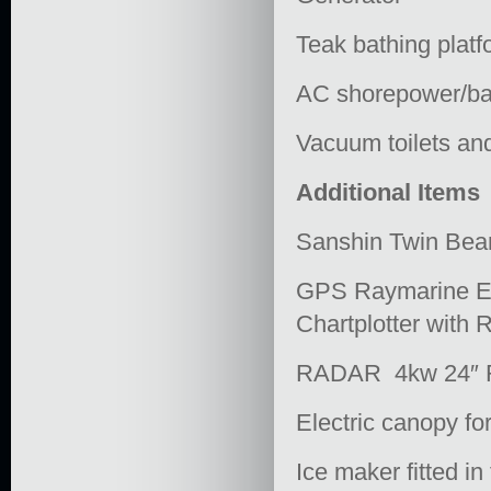
Teak bathing platf
AC shorepower/bat
Vacuum toilets and
Additional Items
Sanshin Twin Beam
GPS Raymarine E1
Chartplotter with 
RADAR 4kw 24″ Ra
Electric canopy fo
Ice maker fitted in