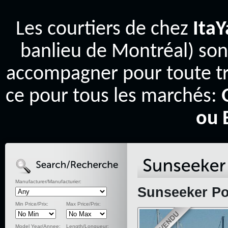
Les courtiers de chez
Ita
banlieu de Montréal) son
accompagner pour toute tr
ce pour tous les marchés:
ou 
Manufacturer/Manufacturier:
Sunseeker Por
Min Price/Prix:
Max Price/Prix:
Model Year/Annee:
Length/Longueur: