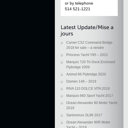
or by telephone
514 521-1221
Carver C52 Command Bridge
2018 for sale – a vendre
Princess Yacht Y85 – 2021
Marquis 720 Tri-Deck Enclosed
Flybridge 2009
Azimut 66 Flybridge 2020
Damen 149 – 2019
RIVA 110 DOLCE VITA 2019
Marquis 660 Sport Yacht 2017
Ocean Alexander 80 Motor Yacht
2019
Sanlorenzo SL86 2017
Ocean Alexander 90R Motor
Yacht – 2019