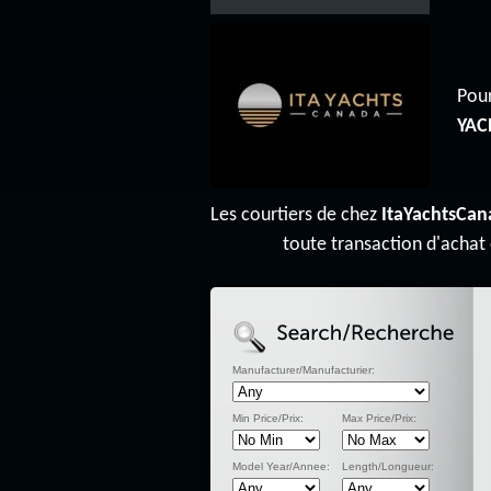
Pour
YAC
Les courtiers de chez
ItaYachtsCan
toute transaction d'achat
Manufacturer/Manufacturier:
Min Price/Prix:
Max Price/Prix:
Model Year/Annee:
Length/Longueur: