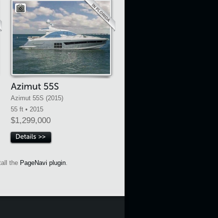
Azimut 55S (2015)
55 ft • 2015
$1,299,000
all the
PageNavi plugin
.