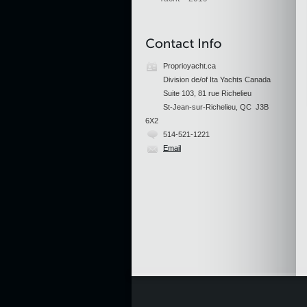
Proprioyacht.ca
Division de/of Ita Yachts Canada
Suite 103, 81 rue Richelieu
St-Jean-sur-Richelieu, QC J3B
6X2
514-521-1221
Email