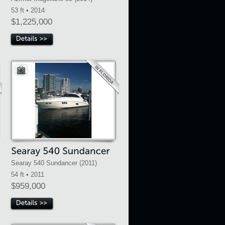
53 ft • 2014
$1,225,000
Searay 540 Sundancer (2011)
54 ft • 2011
$959,000