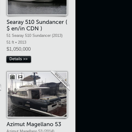
51 Searay 510 Sundancer (2013)
51 ft • 2013
$1,050,000
Azimut Magellano 53 (2014)