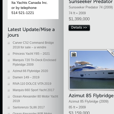
Ita Yachts Canada Inc.
Sunseeker Predator 74 (2009)
or by telephone
514 521-1221
74 ft • 2009
$1,399,000
Carver C52 Command Bridge
2018 for sale – a vendre
Princess Yacht Y85 – 2021
Marquis 720 Tri-Deck Enclosed
Flybridge 2009
Azimut 66 Flybridge 2020
Damen 149 – 2019
RIVA 110 DOLCE VITA 2019
Marquis 660 Sport Yacht 2017
Ocean Alexander 80 Motor Yacht
2019
Azimut 85 Flybridge (2009)
85 ft • 2009
Sanlorenzo SL86 2017
$3,159,000
Ocean Alexander 90R Motor