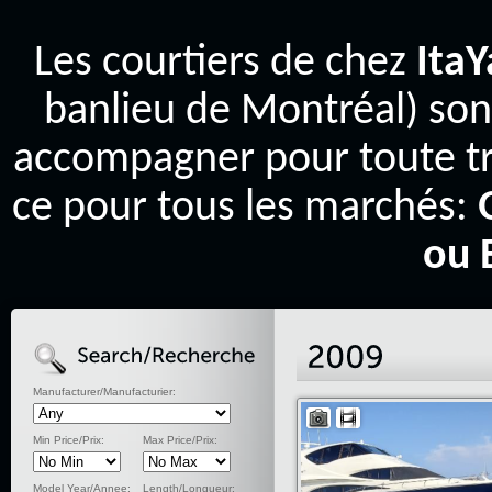
Les courtiers de chez
Ita
banlieu de Montréal) son
accompagner pour toute tr
ce pour tous les marchés:
ou 
Manufacturer/Manufacturier:
Min Price/Prix:
Max Price/Prix:
Model Year/Annee:
Length/Longueur: