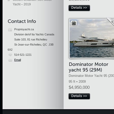
Yacht – 2019
Proprioyacht.ca
Division de/of Ita Yachts Canada
Suite 103, 81 rue Richelieu
St-Jean-sur-Richelieu, QC J3B
6X2
514-521-1221
Email
Dominator Motor Yacht 95 (20
95 ft • 2009
$4,950,000