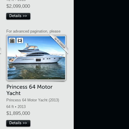
$2,099,000
For advanced pagination, please
Princess 64 Motor Yacht (2013)
64 ft • 2013
$1,895,000