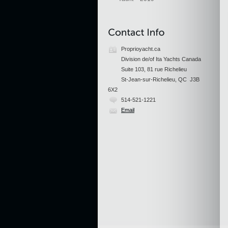
Proprioyacht.ca
Division de/of Ita Yachts Canada
Suite 103, 81 rue Richelieu
St-Jean-sur-Richelieu, QC J3B
6X2
514-521-1221
Email