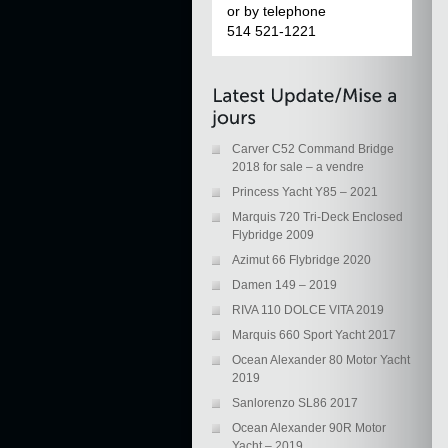
or by telephone
514 521-1221
Carver C52 Command Bridge
2018 for sale – a vendre
Princess Yacht Y85 – 2021
Marquis 720 Tri-Deck Enclosed
Flybridge 2009
Azimut 66 Flybridge 2020
Damen 149 – 2019
RIVA 110 DOLCE VITA 2019
Marquis 660 Sport Yacht 2017
Ocean Alexander 80 Motor Yacht
2019
Sanlorenzo SL86 2017
Ocean Alexander 90R Motor
Yacht – 2019