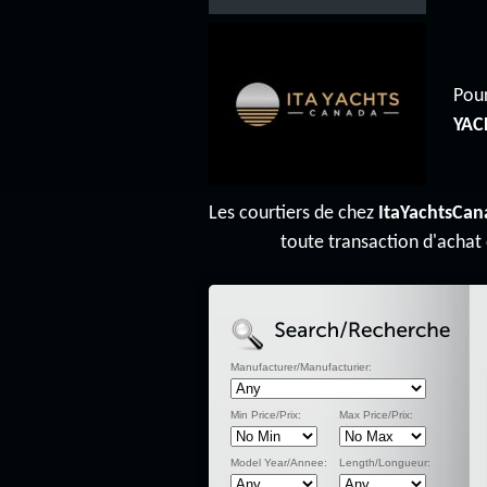
Pour
YAC
Les courtiers de chez
ItaYachtsCan
toute transaction d'achat
Manufacturer/Manufacturier:
Min Price/Prix:
Max Price/Prix:
Model Year/Annee:
Length/Longueur: