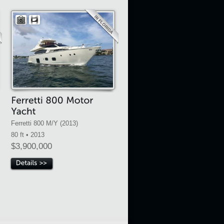
Ferretti 800 M/Y (2013)
80 ft • 2013
$3,900,000