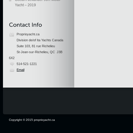
Yacht – 2019
Proprioyacht.ca
Division de/of Ita Yachts Canada
Suite 103, 81 rue Richelieu
St-Jean-sur-Richelieu, QC J3B
6X2
514-521-1221
Email
Copyright © 2015 proprioyacht.ca