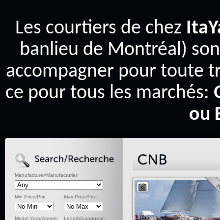
Les courtiers de chez
Ita
banlieu de Montréal) son
accompagner pour toute tr
ce pour tous les marchés:
ou 
Manufacturer/Manufacturier:
Min Price/Prix:
Max Price/Prix:
Model Year/Annee:
Length/Longueur: