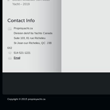
Yacht – 2019
Proprioyacht.ca
Division de/of Ita Yachts Canada
Suite 103, 81 rue Richelieu
St-Jean-sur-Richelieu, QC J3B
6X2
514-521-1221
Email
Copyright © 2015 proprioyacht.ca