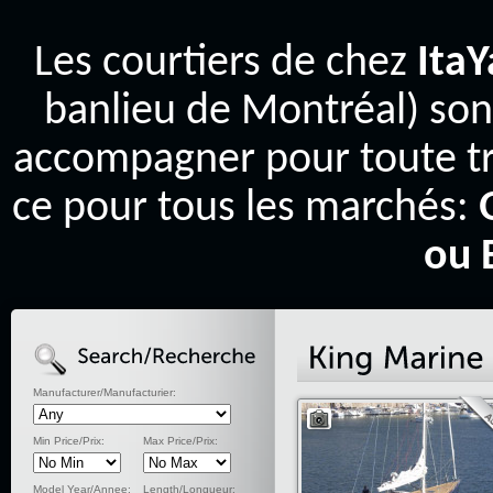
Les courtiers de chez
Ita
banlieu de Montréal) son
accompagner pour toute tr
ce pour tous les marchés:
ou 
Manufacturer/Manufacturier:
Min Price/Prix:
Max Price/Prix:
Model Year/Annee:
Length/Longueur: