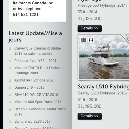
Ita Yachts Canada Inc.
Prestige 550 Flybridge (2014)
or by telephone
55 ft • 2014
514 521-1221
$1,025,000
Carver C52 Command Bridge
2018 for sale – a vendre
Princess Yacht Y85 – 2021
Marquis 720 Tri-Deck Enclosed
Flybridge 2009
Azimut 66 Flybridge 2020
Damen 149 – 2019
Searay L510 Flybridge (2016)
RIVA 110 DOLCE VITA 2019
51 ft • 2016
Marquis 660 Sport Yacht 2017
$1,295,000
Ocean Alexander 80 Motor Yacht
2019
Sanlorenzo SL86 2017
Ocean Alexander 90R Motor