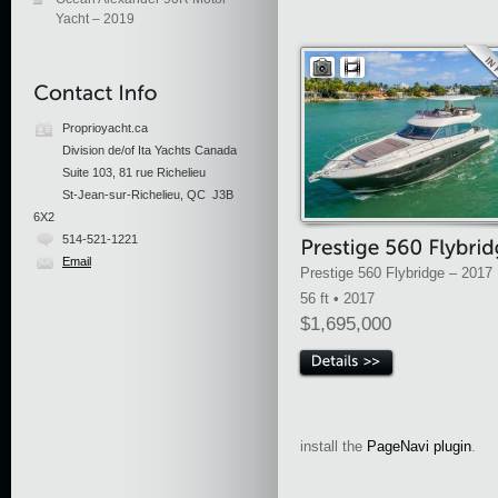
Yacht – 2019
Proprioyacht.ca
Division de/of Ita Yachts Canada
Suite 103, 81 rue Richelieu
St-Jean-sur-Richelieu, QC J3B
6X2
514-521-1221
Email
Prestige 560 Flybridge – 2017
56 ft • 2017
$1,695,000
install the
PageNavi plugin
.