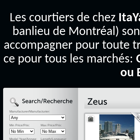
Les courtiers de chez
Ita
banlieu de Montréal) son
accompagner pour toute tr
ce pour tous les marchés:
ou 
Manufacturer/Manufacturier:
Min Price/Prix:
Max Price/Prix:
Model Year/Annee:
Length/Longueur: