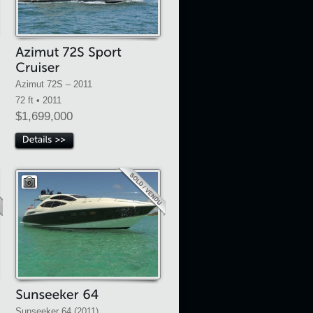
Azimut 72S – 2011
72 ft • 2011
$1,699,000
Sunseeker 64 (2011)