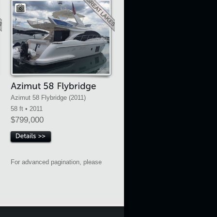
Azimut 58 Flybridge (2011)
58 ft • 2011
$799,000
For advanced pagination, please