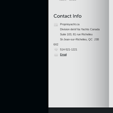
Proprioyacht.ca
Division de/of Ita Yachts Canada
Suite 103, 81 rue Richelieu
St-Jean-sur-Richelieu, QC J3B
6X2
514-521-1221
Email