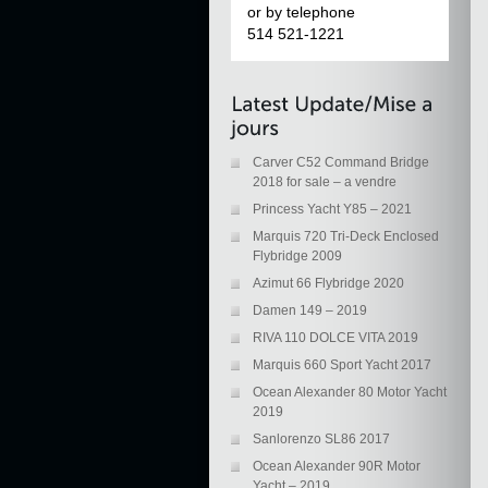
or by telephone
514 521-1221
Carver C52 Command Bridge
2018 for sale – a vendre
Princess Yacht Y85 – 2021
Marquis 720 Tri-Deck Enclosed
Flybridge 2009
Azimut 66 Flybridge 2020
Damen 149 – 2019
RIVA 110 DOLCE VITA 2019
Marquis 660 Sport Yacht 2017
Ocean Alexander 80 Motor Yacht
2019
Sanlorenzo SL86 2017
Ocean Alexander 90R Motor
Yacht – 2019