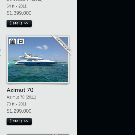
64 ft • 2011
$1,399,000
Azimut 70 (2011)
70 ft • 2011
$1,299,000