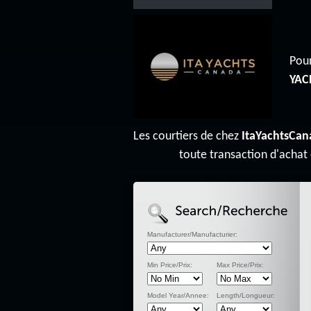
Pour
YAC
Les courtiers de chez
ItaYachtsCan
toute transaction d'achat
Manufacturer/Manufacturier:
Min Price/Prix:
Max Price/Prix:
Model Year/Annee:
Length/Longueur: