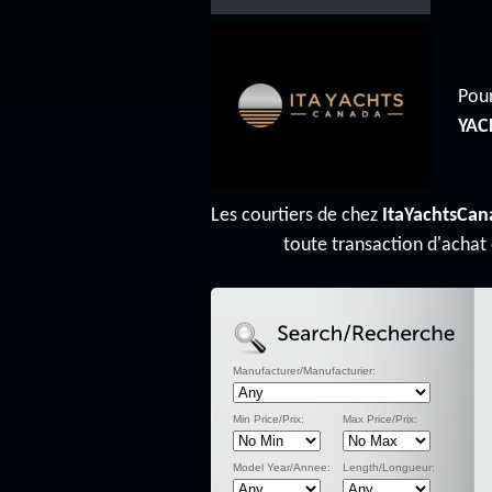
Pour
YAC
Les courtiers de chez
ItaYachtsCan
toute transaction d'achat
Manufacturer/Manufacturier:
Min Price/Prix:
Max Price/Prix:
Model Year/Annee:
Length/Longueur: