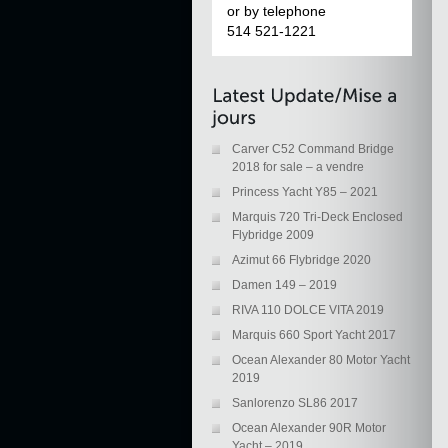
or by telephone
514 521-1221
Carver C52 Command Bridge
2018 for sale – a vendre
Princess Yacht Y85 – 2021
Marquis 720 Tri-Deck Enclosed
Flybridge 2009
Azimut 66 Flybridge 2020
Damen 149 – 2019
RIVA 110 DOLCE VITA 2019
Marquis 660 Sport Yacht 2017
Ocean Alexander 80 Motor Yacht
2019
Sanlorenzo SL86 2017
Ocean Alexander 90R Motor
Yacht – 2019