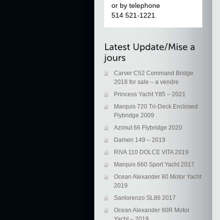
or by telephone
514 521-1221
Carver C52 Command Bridge
2018 for sale – a vendre
Princess Yacht Y85 – 2021
Marquis 720 Tri-Deck Enclosed
Flybridge 2009
Azimut 66 Flybridge 2020
Damen 149 – 2019
RIVA 110 DOLCE VITA 2019
Marquis 660 Sport Yacht 2017
Ocean Alexander 80 Motor Yacht
2019
Sanlorenzo SL86 2017
Ocean Alexander 90R Motor
Yacht – 2019