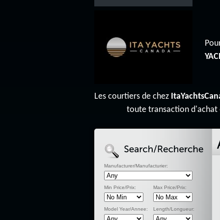
Pour
YAC
Les courtiers de chez
ItaYachtsCan
toute transaction d'achat
Manufacturer/Manufacturier:
Min Price/Prix:
Max Price/Prix:
Model Year/Annee:
Length/Longueur: