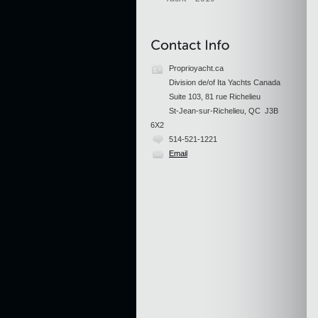
Proprioyacht.ca
Division de/of Ita Yachts Canada
Suite 103, 81 rue Richelieu
St-Jean-sur-Richelieu, QC J3B
6X2
514-521-1221
Email