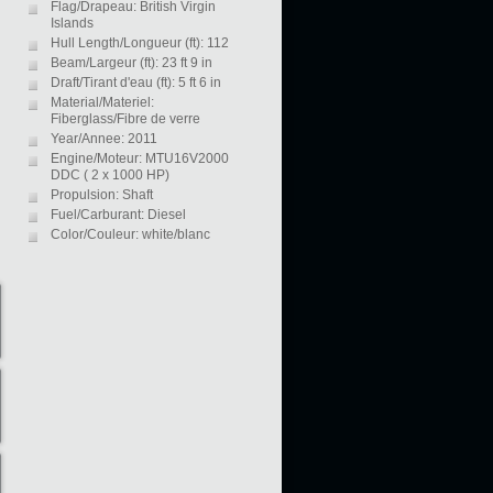
Flag/Drapeau: British Virgin
Islands
Hull Length/Longueur (ft): 112
Beam/Largeur (ft): 23 ft 9 in
Draft/Tirant d'eau (ft): 5 ft 6 in
Material/Materiel:
Fiberglass/Fibre de verre
Year/Annee: 2011
Engine/Moteur: MTU16V2000
DDC ( 2 x 1000 HP)
Propulsion: Shaft
Fuel/Carburant: Diesel
Color/Couleur: white/blanc