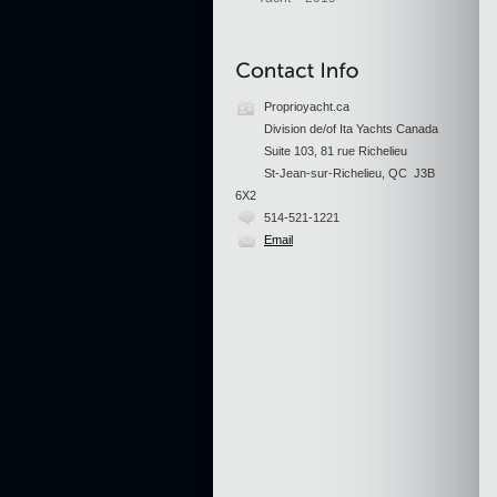
Proprioyacht.ca
Division de/of Ita Yachts Canada
Suite 103, 81 rue Richelieu
St-Jean-sur-Richelieu, QC J3B
6X2
514-521-1221
Email