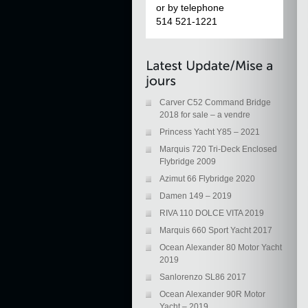
or by telephone
514 521-1221
Carver C52 Command Bridge
2018 for sale – a vendre
Princess Yacht Y85 – 2021
Marquis 720 Tri-Deck Enclosed
Flybridge 2009
Azimut 66 Flybridge 2020
Damen 149 – 2019
RIVA 110 DOLCE VITA 2019
Marquis 660 Sport Yacht 2017
Ocean Alexander 80 Motor Yacht
2019
Sanlorenzo SL86 2017
Ocean Alexander 90R Motor
Yacht – 2019