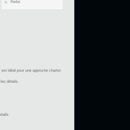
Radar
est idéal pour une approche charter.
les détails.
tails.