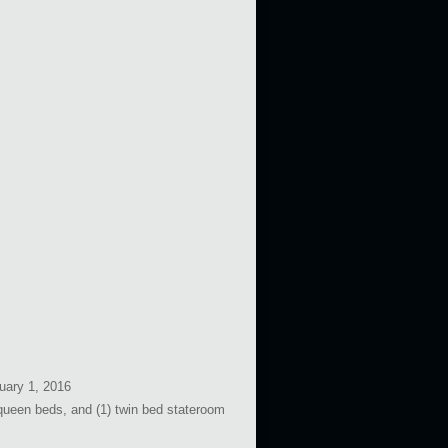
uary 1, 2016
) queen beds, and (1) twin bed stateroom