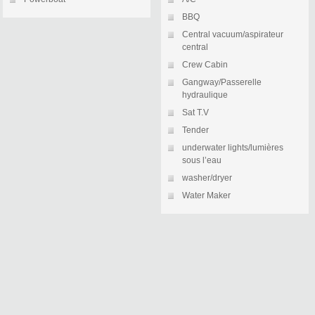
BBQ
Central vacuum/aspirateur
central
Crew Cabin
Gangway/Passerelle
hydraulique
Sat T.V
Tender
underwater lights/lumières
sous l’eau
washer/dryer
Water Maker