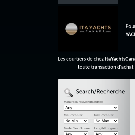
Pour
YAC
Les courtiers de chez
ItaYachtsCan
toute transaction d'achat
Manufacturer/Manufacturier:
Min Price/Prix:
Max Price/Prix:
Model Year/Annee:
Length/Longueur: