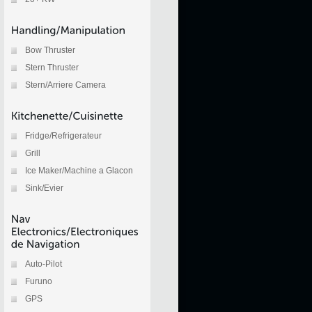
Bow Thruster
Stern Thruster
Stern/Arriere Camera
Fridge/Refrigerateur
Grill
Ice Maker/Machine a Glacon
Sink/Evier
Auto-Pilot
Furuno
GPS