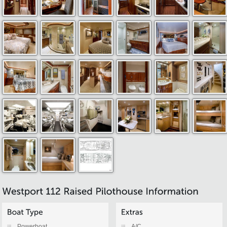
Powerboat
A/C