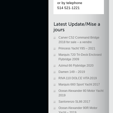
or by telephone
514 521-1221
Carver C52 Command Bridge
2018 for sale – a vendre
Princess Yacht Y85 – 2021
Marquis 720 Tri-Deck Enclosed
Flybridge 2009
Azimut 66 Flybridge 2020
Damen 149 – 2019
RIVA 110 DOLCE VITA 2019
Marquis 660 Sport Yacht 2017
Ocean Alexander 80 Motor Yacht
2019
Sanlorenzo SL86 2017
Ocean Alexander 90R Motor
Yacht – 2019