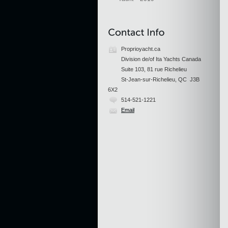
Proprioyacht.ca
Division de/of Ita Yachts Canada
Suite 103, 81 rue Richelieu
St-Jean-sur-Richelieu, QC J3B
6X2
514-521-1221
Email