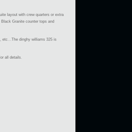
ite layout with crew quarters or extra
h Black Granite counter tops and
ge, etc…The dinghy williams 325 is
r all details.