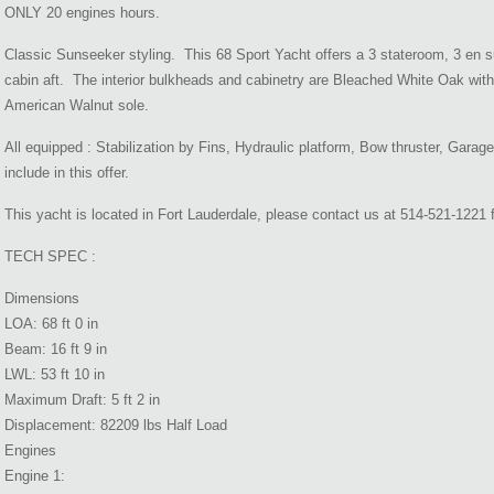
ONLY 20 engines hours.
Classic Sunseeker styling. This 68 Sport Yacht offers a 3 stateroom, 3 en su
cabin aft. The interior bulkheads and cabinetry are Bleached White Oak wit
American Walnut sole.
All equipped : Stabilization by Fins, Hydraulic platform, Bow thruster, Gara
include in this offer.
This yacht is located in Fort Lauderdale, please contact us at 514-521-1221 fo
TECH SPEC :
Dimensions
LOA: 68 ft 0 in
Beam: 16 ft 9 in
LWL: 53 ft 10 in
Maximum Draft: 5 ft 2 in
Displacement: 82209 lbs Half Load
Engines
Engine 1: