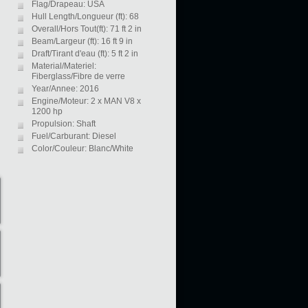
Flag/Drapeau: USA
Hull Length/Longueur (ft): 68
Overall/Hors Tout(ft): 71 ft 2 in
Beam/Largeur (ft): 16 ft 9 in
Draft/Tirant d'eau (ft): 5 ft 2 in
Material/Materiel:
Fiberglass/Fibre de verre
Year/Annee: 2016
Engine/Moteur: 2 x MAN V8 x
1200 hp
Propulsion: Shaft
Fuel/Carburant: Diesel
Color/Couleur: Blanc/White