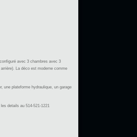
st configuré avec 3 chambres avec 3
on arrière). La déco est moderne comme
r, une plateforme hydraulique, un garage
les details au 514-521-1221