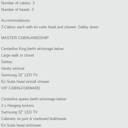
Number of cabins: 3
Number of heads: 3
Accommodations
3 Cabins each with en suite head and shower. Galley down
MASTER CABIN-AMIDSHIP
Centerline King berth w/storage below
Large walk in closet
Settee
Vanity w/stool
Samsung 32″ LED TV
En Suite head w/stall shower
VIP CABIN-FORWARD
Centerline queen berth w/storage below
2 x Hanging lockers
Samsung 32″ LED TV
Cabinets on port & starboard bulkheads
En Suite head w/shower