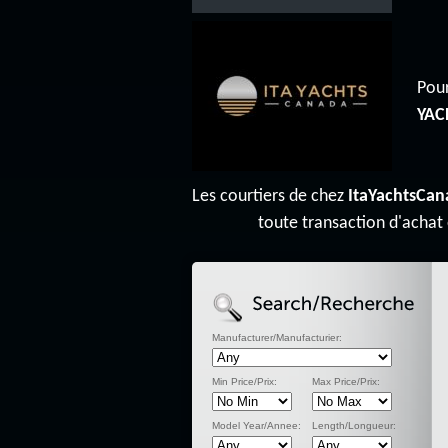
Pour
YAC
Les courtiers de chez
ItaYachtsCan
toute transaction d'achat
Manufacturer/Manufacturier:
Min Price/Prix:
Max Price/Prix:
Model Year/Annee:
Length/Longueur: