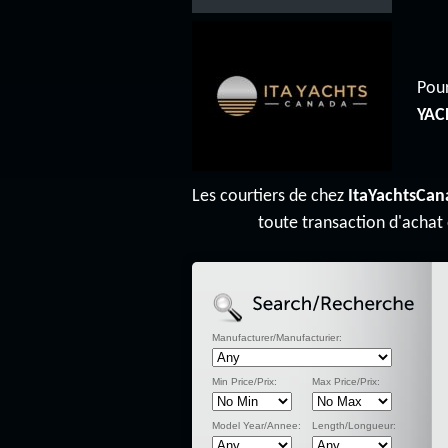
Pour
YAC
Les courtiers de chez
ItaYachtsCan
toute transaction d'achat
Manufacturer/Manufacturier:
Min Price/Prix:
Max Price/Prix:
Model Year/Annee:
Length/Longueur: