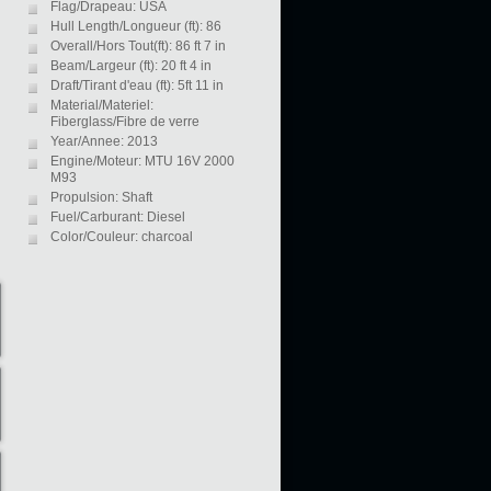
Flag/Drapeau: USA
Hull Length/Longueur (ft): 86
Overall/Hors Tout(ft): 86 ft 7 in
Beam/Largeur (ft): 20 ft 4 in
Draft/Tirant d'eau (ft): 5ft 11 in
Material/Materiel:
Fiberglass/Fibre de verre
Year/Annee: 2013
Engine/Moteur: MTU 16V 2000
M93
Propulsion: Shaft
Fuel/Carburant: Diesel
Color/Couleur: charcoal