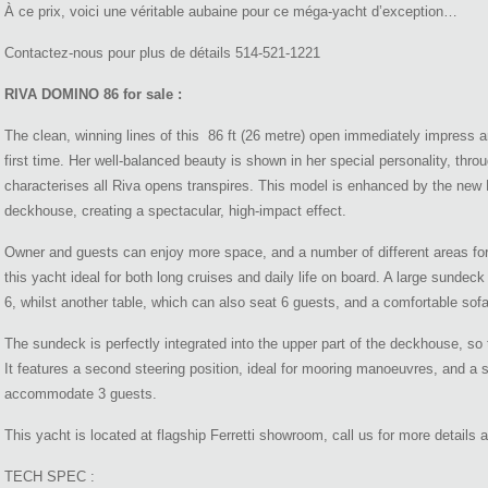
À ce prix, voici une véritable aubaine pour ce méga-yacht d’exception…
Contactez-nous pour plus de détails 514-521-1221
RIVA DOMINO 86 for sale :
The clean, winning lines of this 86 ft (26 metre) open immediately impress a
first time. Her well-balanced beauty is shown in her special personality, th
characterises all Riva opens transpires. This model is enhanced by the new M
deckhouse, creating a spectacular, high-impact effect.
Owner and guests can enjoy more space, and a number of different areas for
this yacht ideal for both long cruises and daily life on board. A large sundeck 
6, whilst another table, which can also seat 6 guests, and a comfortable sofa,
The sundeck is perfectly integrated into the upper part of the deckhouse, so 
It features a second steering position, ideal for mooring manoeuvres, and a 
accommodate 3 guests.
This yacht is located at flagship Ferretti showroom, call us for more details
TECH SPEC :