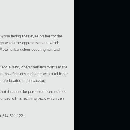
nyone laying their eyes on her for the
rough which the aggressiveness which
etallic Ice colour covering hull and
 socialising, characteristics which make
at bow features a dinette with a table for
 are located in the cockpit.
that it cannot be perceived from outside.
sunpad with a reclining back which can
 at 514-521-1221