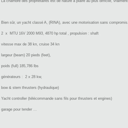
La chambre des propriétaires est de nature à plaire au plus difficile, vraiment
Bien sûr, un yacht classé A, (RINA), avec une motorisation sans compromis
2 x MTU 16V 2000 M93, 4870 hp total , propulsion : shaft
vitesse max de 38 kn, cruise 34 kn
largeur (beam) 20 pieds (feet),
poids (full) 185,786 lbs
générateurs : 2 x 28 kw,
bow & stern thrusters (hydraulique)
Yacht controller (télécommande sans fils pour thrusters et engines)
garage pour tender …