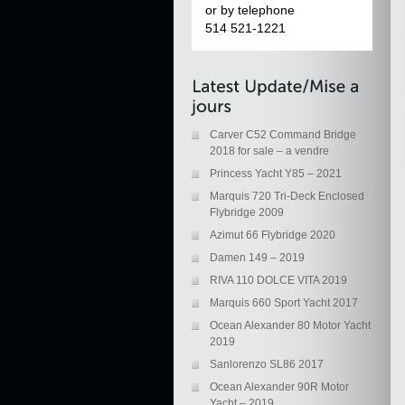
or by telephone
514 521-1221
Carver C52 Command Bridge
2018 for sale – a vendre
Princess Yacht Y85 – 2021
Marquis 720 Tri-Deck Enclosed
Flybridge 2009
Azimut 66 Flybridge 2020
Damen 149 – 2019
RIVA 110 DOLCE VITA 2019
Marquis 660 Sport Yacht 2017
Ocean Alexander 80 Motor Yacht
2019
Sanlorenzo SL86 2017
Ocean Alexander 90R Motor
Yacht – 2019