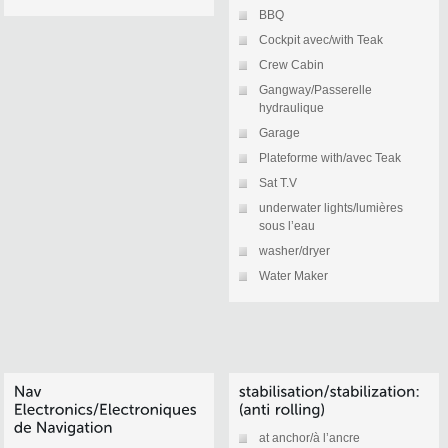
BBQ
Cockpit avec/with Teak
Crew Cabin
Gangway/Passerelle
hydraulique
Garage
Plateforme with/avec Teak
Sat T.V
underwater lights/lumières
sous l’eau
washer/dryer
Water Maker
at anchor/à l’ancre