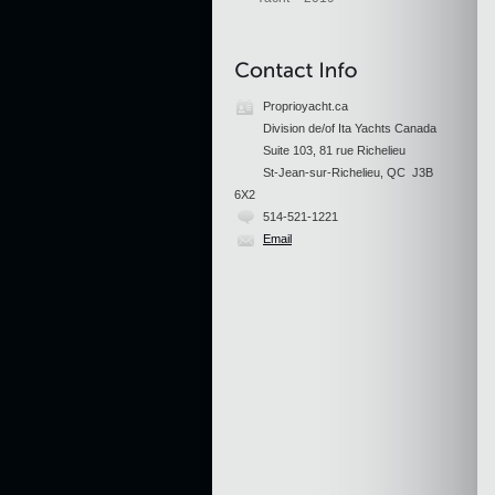
Proprioyacht.ca
Division de/of Ita Yachts Canada
Suite 103, 81 rue Richelieu
St-Jean-sur-Richelieu, QC J3B
6X2
514-521-1221
Email