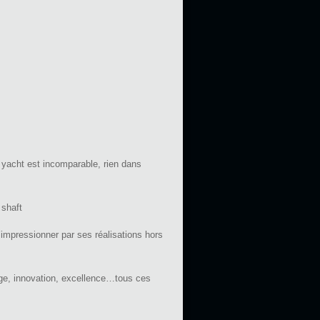
acht est incomparable, rien dans
 shaft
’impressionner par ses réalisations hors
stige, innovation, excellence…tous ces