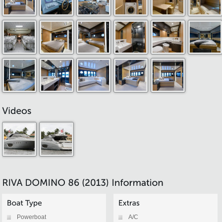
Powerboat
A/C