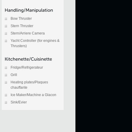
Bow Thruster
Stern Thruster
Stern/Arriere Camera
Yacht Controller (for engines &
Thrusters)
Fridge/Refrigerateur
Grill
Heating plates/Plaques
chauffante
Ice Maker/Machine a Glacon
Sink/Evier