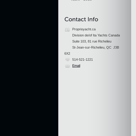
Proprioyacht.ca
Division de/of Ita Yachts Canada
Suite 103, 81 rue Richelieu
St-Jean-sur-Richelieu, QC J3B
6X2
514-521-1221
Email