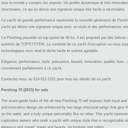
tous le monde y compris les experts. Un profite dynamique et très innovateu
structurales, ce qui lui donne une signature unique très facile à reconnaitre.
Ce yacht de grande performance représente la nouvelle génération de Pershin
yacht qui désire une signature unique avec un style et des performances un
Ce Pershing possède un top speed de 46 kn, il est propulsé par des hélice
autotrim de TOPSYSTEM. La conduite de ce yacht d’exception va vous surpr
technologique vous rend la tâche facile et surtout agréable.
Élégance, performance, style, puissance, beauté, innovation, qualité, luxe…c
conviennent parfaitement à ce yacht.
Contactez-nous au 514-521-1221 pour tous les détails de ce yacht.
Pershing 70 (2015) for sale
The avant-garde looks of the all new Pershing 70 will impress both loyal and
and innovative design are enhanced by two large structural wings that give t
on the water, and a truly unique personality like no other. This yacht repres
captivates owners who seek a yacht with unique style that is recognizable a
elegance and speed, power and beauty, technology and safety.