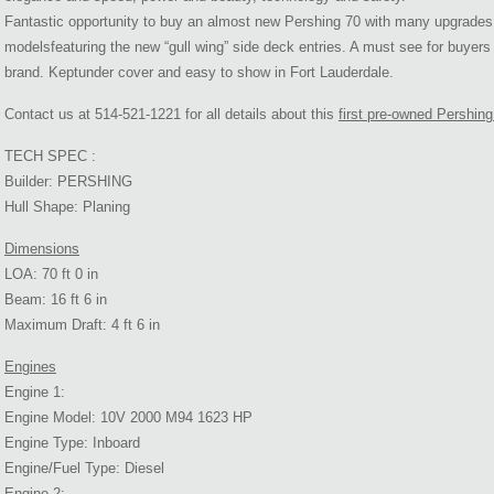
Fantastic opportunity to buy an almost new Pershing 70 with many upgrades. 
modelsfeaturing the new “gull wing” side deck entries. A must see for buyers
brand. Keptunder cover and easy to show in Fort Lauderdale.
Contact us at 514-521-1221 for all details about this
first pre-owned Pershing
TECH SPEC :
Builder: PERSHING
Hull Shape: Planing
Dimensions
LOA: 70 ft 0 in
Beam: 16 ft 6 in
Maximum Draft: 4 ft 6 in
Engines
Engine 1:
Engine Model: 10V 2000 M94 1623 HP
Engine Type: Inboard
Engine/Fuel Type: Diesel
Engine 2: