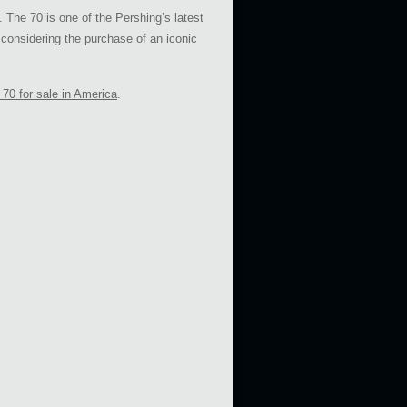
The 70 is one of the Pershing’s latest
 considering the purchase of an iconic
 70 for sale in America
.