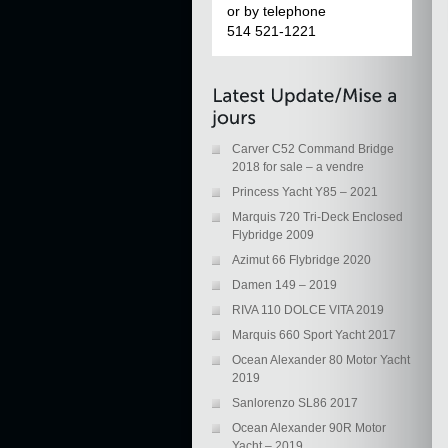
or by telephone
514 521-1221
Carver C52 Command Bridge
2018 for sale – a vendre
Princess Yacht Y85 – 2021
Marquis 720 Tri-Deck Enclosed
Flybridge 2009
Azimut 66 Flybridge 2020
Damen 149 – 2019
RIVA 110 DOLCE VITA 2019
Marquis 660 Sport Yacht 2017
Ocean Alexander 80 Motor Yacht
2019
Sanlorenzo SL86 2017
Ocean Alexander 90R Motor
Yacht – 2019