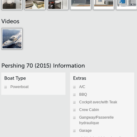
Powerboat
A/C
BBQ
Cockpit avec/with Teak
Crew Cabin
Gangway/Passerelle
hydraulique
Garage