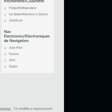
Fridge/Refrigerateur
Ice Maker/Machine a Glacon
Sink/Evier
Auto-Pilot
Furuno
GPS
Radar
Amérique
. Ce modèle a impressionné