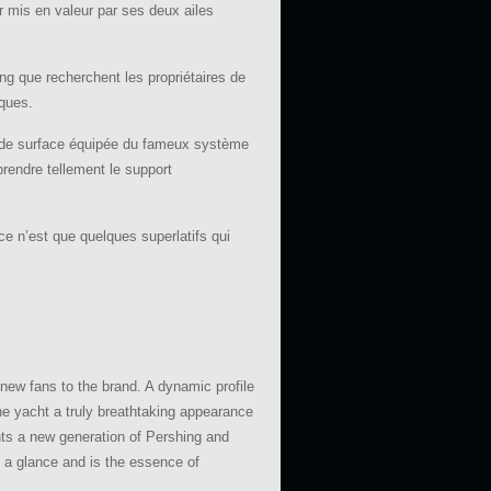
r mis en valeur par ses deux ailes
g que recherchent les propriétaires de
iques.
s de surface équipée du fameux système
endre tellement le support
e n’est que quelques superlatifs qui
 new fans to the brand. A dynamic profile
he yacht a truly breathtaking appearance
ents a new generation of Pershing and
t a glance and is the essence of