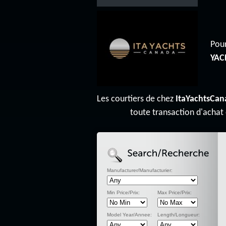
Pour
YAC
Les courtiers de chez
ItaYachtsCan
toute transaction d'achat
Manufacturer/Manufacturier:
Min Price/Prix:
Max Price/Prix:
Model Year/Annee:
Length/Longueur: