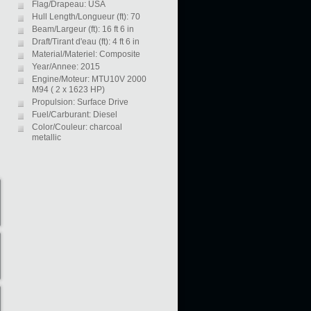
Flag/Drapeau: USA
Hull Length/Longueur (ft): 70
Beam/Largeur (ft): 16 ft 6 in
Draft/Tirant d'eau (ft): 4 ft 6 in
Material/Materiel: Composite
Year/Annee: 2015
Engine/Moteur: MTU10V 2000
M94 ( 2 x 1623 HP)
Propulsion: Surface Drive
Fuel/Carburant: Diesel
Color/Couleur: charcoal
metallic