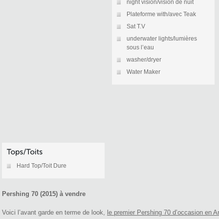
night vision/vision de nuit
Plateforme with/avec Teak
Sat T.V
underwater lights/lumières
sous l’eau
washer/dryer
Water Maker
Hard Top/Toit Dure
Pershing 70 (2015) à vendre
Voici l’avant garde en terme de look,
le premier Pershing 70 d’occasion en 