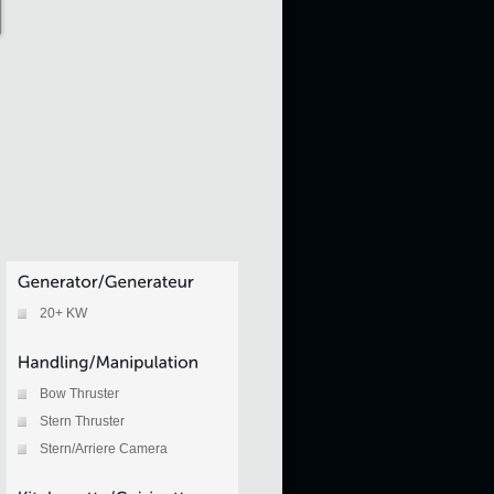
20+ KW
Bow Thruster
Stern Thruster
Stern/Arriere Camera