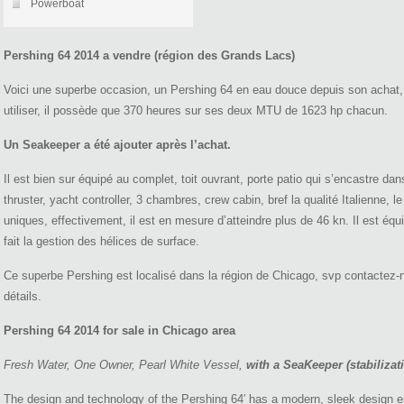
Powerboat
Pershing 64 2014 a vendre (région des Grands Lacs)
Voici une superbe occasion, un Pershing 64 en eau douce depuis son achat, c’
utiliser, il possède que 370 heures sur ses deux MTU de 1623 hp chacun.
Un Seakeeper a été ajouter après l’achat.
Il est bien sur équipé au complet, toit ouvrant, porte patio qui s’encastre da
thruster, yacht controller, 3 chambres, crew cabin, bref la qualité Italienne, l
uniques, effectivement, il est en mesure d’atteindre plus de 46 kn. Il est
fait la gestion des hélices de surface.
Ce superbe Pershing est localisé dans la région de Chicago, svp contactez
détails.
Pershing 64 2014 for sale in Chicago area
Fresh Water, One Owner, Pearl White Vessel,
with a SeaKeeper (stabilizat
The design and technology of the Pershing 64′ has a modern, sleek design e