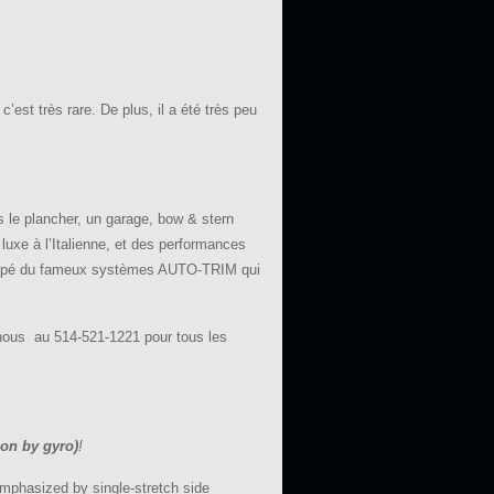
est très rare. De plus, il a été très peu
ns le plancher, un garage, bow & stern
e luxe à l’Italienne, et des performances
 équipé du fameux systèmes AUTO-TRIM qui
-nous au 514-521-1221 pour tous les
ion by gyro)
!
mphasized by single-stretch side