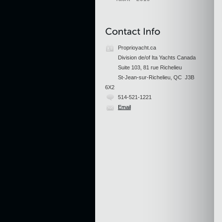
Proprioyacht.ca
Division de/of Ita Yachts Canada
Suite 103, 81 rue Richelieu
St-Jean-sur-Richelieu, QC J3B
6X2
514-521-1221
Email