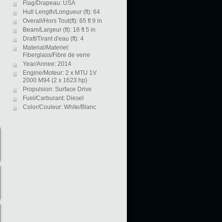
Flag/Drapeau: USA
Hull Length/Longueur (ft): 64
Overall/Hors Tout(ft): 65 ft 9 in
Beam/Largeur (ft): 16 ft 5 in
Draft/Tirant d'eau (ft): 4
Material/Materiel:
Fiberglass/Fibre de verre
Year/Annee: 2014
Engine/Moteur: 2 x MTU 1V
2000 M94 (2 x 1623 hp)
Propulsion: Surface Drive
Fuel/Carburant: Diesel
Color/Couleur: White/Blanc