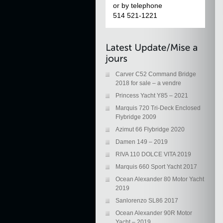
or by telephone
514 521-1221
Carver C52 Command Bridge
2018 for sale – a vendre
Princess Yacht Y85 – 2021
Marquis 720 Tri-Deck Enclosed
Flybridge 2009
Azimut 66 Flybridge 2020
Damen 149 – 2019
RIVA 110 DOLCE VITA 2019
Marquis 660 Sport Yacht 2017
Ocean Alexander 80 Motor Yacht
2019
Sanlorenzo SL86 2017
Ocean Alexander 90R Motor
Yacht – 2019