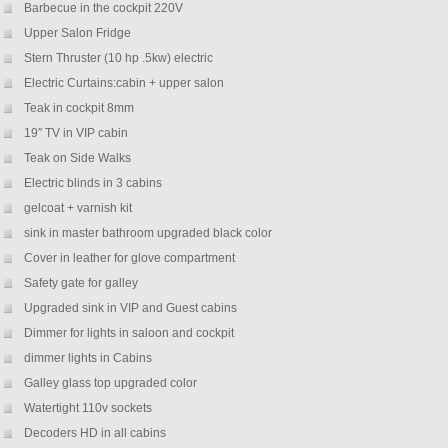
Barbecue in the cockpit 220V
Upper Salon Fridge
Stern Thruster (10 hp .5kw) electric
Electric Curtains:cabin + upper salon
Teak in cockpit 8mm
19″ TV in VIP cabin
Teak on Side Walks
Electric blinds in 3 cabins
gelcoat + varnish kit
sink in master bathroom upgraded black color
Cover in leather for glove compartment
Safety gate for galley
Upgraded sink in VIP and Guest cabins
Dimmer for lights in saloon and cockpit
dimmer lights in Cabins
Galley glass top upgraded color
Watertight 110v sockets
Decoders HD in all cabins