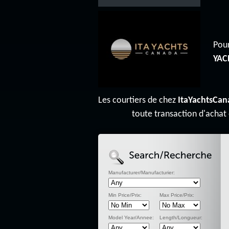
Pour
YAC
Les courtiers de chez
ItaYachtsCan
toute transaction d'achat
Manufacturer/Manufacturier:
Min Price/Prix:
Max Price/Prix:
Model Year/Annee:
Length/Longueur: