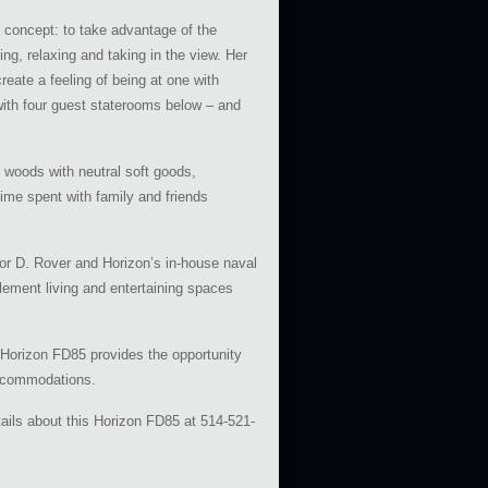
 concept: to take advantage of the
ng, relaxing and taking in the view. Her
reate a feeling of being at one with
with four guest staterooms below – and
woods with neutral soft goods,
time spent with family and friends
or D. Rover and Horizon’s in-house naval
plement living and entertaining spaces
e Horizon FD85 provides the opportunity
accommodations.
etails about this Horizon FD85 at 514-521-