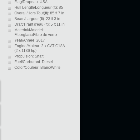
Flag/Drapeau: USA
Hull Length/Longueur (ft): 85
Overall/Hors Tout(ft): 85 ft 7 in
Beam/Largeur (ft): 23 ft 3 in
Draft/Tirant d'eau (ft): 5 ft 11 in
Material/Materiel:
Fiberglass/Fibre de verre
Year/Annee: 2017
Engine/Moteur: 2 x CAT C18A
(2 x 1136 hp)
Propulsion: Shaft
Fuel/Carburant: Diesel
Color/Couleur: Blanc/White