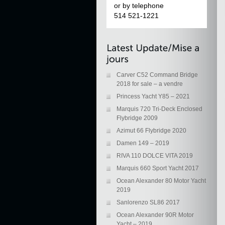
or by telephone
514 521-1221
Carver C52 Command Bridge
2018 for sale – a vendre
Princess Yacht Y85 – 2021
Marquis 720 Tri-Deck Enclosed
Flybridge 2009
Azimut 66 Flybridge 2020
Damen 149 – 2019
RIVA 110 DOLCE VITA 2019
Marquis 660 Sport Yacht 2017
Ocean Alexander 80 Motor Yacht
2019
Sanlorenzo SL86 2017
Ocean Alexander 90R Motor
Yacht – 2019