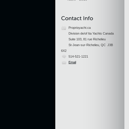
Proprioyacht.ca
Division de/of Ita Yachts Canada
Suite 103, 81 rue Richelieu
St-Jean-sur-Richelieu, QC J3B
6X2
514-521-1221
Email