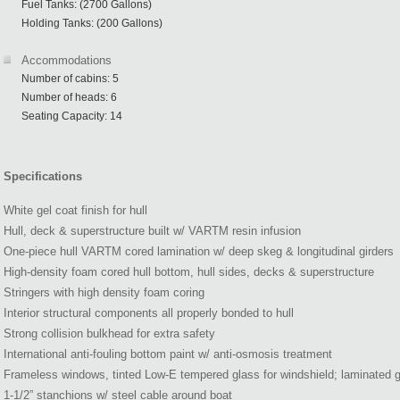
Fuel Tanks: (2700 Gallons)
Holding Tanks: (200 Gallons)
Accommodations
Number of cabins: 5
Number of heads: 6
Seating Capacity: 14
Specifications
White gel coat finish for hull
Hull, deck & superstructure built w/ VARTM resin infusion
One-piece hull VARTM cored lamination w/ deep skeg & longitudinal girders
High-density foam cored hull bottom, hull sides, decks & superstructure
Stringers with high density foam coring
Interior structural components all properly bonded to hull
Strong collision bulkhead for extra safety
International anti-fouling bottom paint w/ anti-osmosis treatment
Frameless windows, tinted Low-E tempered glass for windshield; laminated g
1-1/2” stanchions w/ steel cable around boat