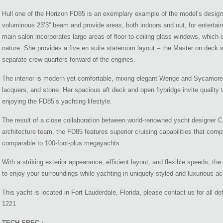
Hull one of the Horizon FD85 is an exemplary example of the model’s design
voluminous 23’3” beam and provide areas, both indoors and out, for entertaini
main salon incorporates large areas of floor-to-ceiling glass windows, which c
nature. She provides a five en suite stateroom layout – the Master on deck 
separate crew quarters forward of the engines.
The interior is modern yet comfortable, mixing elegant Wenge and Sycamore 
lacquers, and stone. Her spacious aft deck and open flybridge invite quality 
enjoying the FD85’s yachting lifestyle.
The result of a close collaboration between world-renowned yacht designer C
architecture team, the FD85 features superior cruising capabilities that com
comparable to 100-foot-plus megayachts.
With a striking exterior appearance, efficient layout, and flexible speeds, th
to enjoy your surroundings while yachting in uniquely styled and luxurious 
This yacht is located in Fort Lauderdale, Florida, please contact us for all d
1221
TECH SPEC :