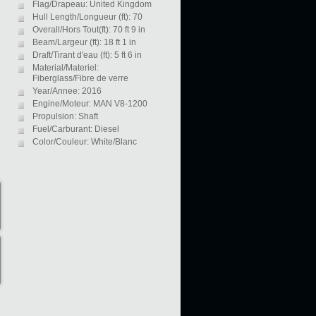
Flag/Drapeau: United Kingdom
Hull Length/Longueur (ft): 70
Overall/Hors Tout(ft): 70 ft 9 in
Beam/Largeur (ft): 18 ft 1 in
Draft/Tirant d'eau (ft): 5 ft 6 in
Material/Materiel:
Fiberglass/Fibre de verre
Year/Annee: 2016
Engine/Moteur: MAN V8-1200
Propulsion: Shaft
Fuel/Carburant: Diesel
Color/Couleur: White/Blanc