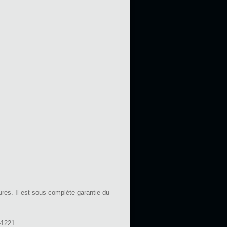
ures. Il est sous complète garantie du
-1221