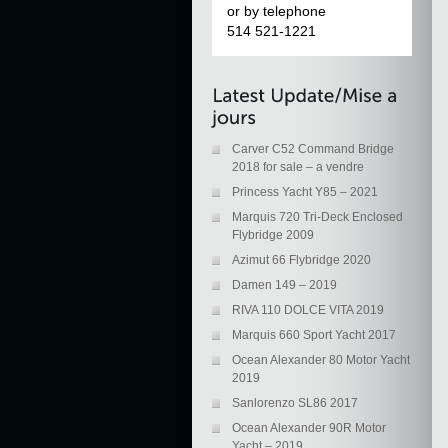
or by telephone
514 521-1221
Carver C52 Command Bridge
2018 for sale – a vendre
Princess Yacht Y85 – 2021
Marquis 720 Tri-Deck Enclosed
Flybridge 2009
Azimut 66 Flybridge 2020
Damen 149 – 2019
RIVA 110 DOLCE VITA 2019
Marquis 660 Sport Yacht 2017
Ocean Alexander 80 Motor Yacht
2019
Sanlorenzo SL86 2017
Ocean Alexander 90R Motor
Yacht – 2019