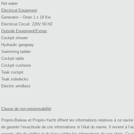
Hot water
Electrical Equipment
Generator – Onan 1 x 19 Kw
Electrical Circuit: 220V 50 HZ
Outside Equipment/Extras
Cockpit shower
Hydraulic gangway
Swimming ladder
Cockpit table
Cockpit cushions
Teak cockpit
Teak sidedecks
Electric windlass
Clause de non-responsabilité
Proprio-Bateau et Proprio-Yacht offrent les informations relatives à ce navi
de garantir l’exactitude de ces informations ni l’état du navire. Il revient à l’
experts afin de vérifier et de faire valider les informations de son choix. Ce na