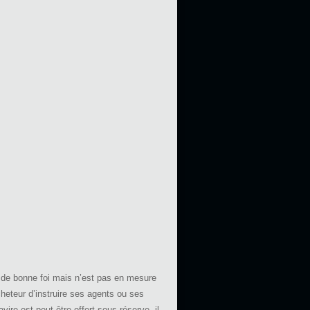
re de bonne foi mais n’est pas en mesure
acheteur d’instruire ses agents ou ses
vire est peut être offert sous réserve, il