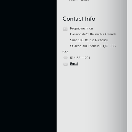
Proprioyacht.ca
Division de/of Ita Yachts Canada
Suite 103, 81 rue Richelieu
St-Jean-sur-Richelieu, QC J3B
6X2
514-521-1221
Email