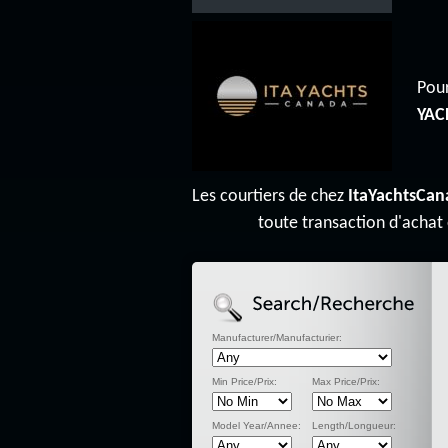
Pour
YAC
Les courtiers de chez
ItaYachtsCan
toute transaction d'achat
Manufacturer/Manufacturier:
Min Price/Prix:
Max Price/Prix:
Model Year/Annee:
Length/Longueur: